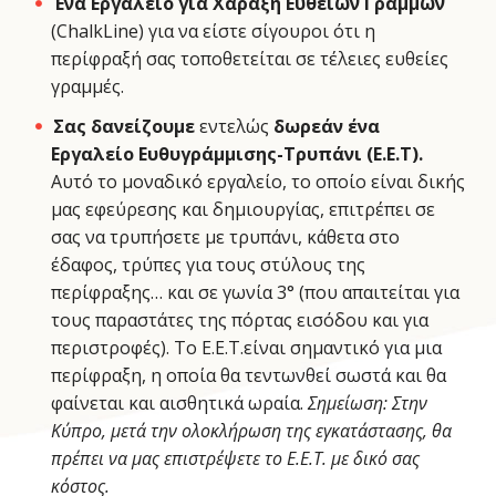
Ένα Εργαλείο για Χάραξη Ευθείων Γραμμών
(ChalkLine) για να είστε σίγουροι ότι η
περίφραξή σας τοποθετείται σε τέλειες ευθείες
γραμμές.
Σας δανείζουμε
εντελώς
δωρεάν ένα
Εργαλείο Ευθυγράμμισης-Τρυπάνι (Ε.Ε.Τ).
Αυτό το μοναδικό εργαλείο, το οποίο είναι δικής
μας εφεύρεσης και δημιουργίας, επιτρέπει σε
σας να τρυπήσετε με τρυπάνι, κάθετα στο
έδαφος, τρύπες για τους στύλους της
περίφραξης… και σε γωνία 3° (που απαιτείται για
τους παραστάτες της πόρτας εισόδου και για
περιστροφές). Το Ε.Ε.Τ.είναι σημαντικό για μια
περίφραξη, η οποία θα τεντωνθεί σωστά και θα
φαίνεται και αισθητικά ωραία.
Σημείωση: Στην
Κύπρο, μετά την ολοκλήρωση της εγκατάστασης, θα
πρέπει να μας επιστρέψετε το Ε.Ε.Τ. με δικό σας
κόστος.