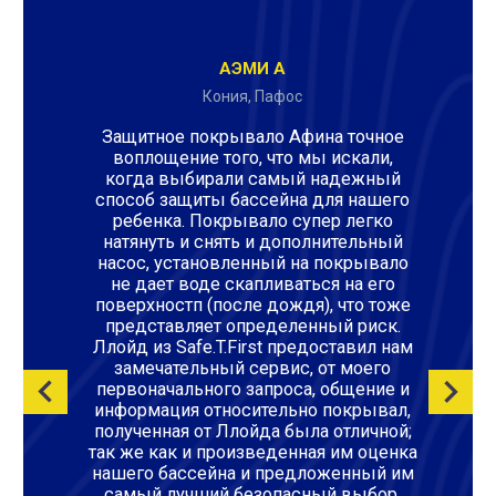
AЭМИ А
Кония, Пафос
Защитное покрывало Афина точное
воплощение того, что мы искали,
когда выбирали самый надежный
способ защиты бассейна для нашего
ребенка. Покрывало супер легко
натянуть и снять и дополнительный
насос, установленный на покрывало
не дает воде скапливаться на его
поверхностп (после дождя), что тоже
представляет определенный риск.
Ллойд из Safe.T.First предоставил нам
замечательный сервис, от моего
первоначального запроса, общение и
информация относительно покрывал,
полученная от Ллойда была отличной;
так же как и произведенная им оценка
нашего бассейна и предложенный им
самый лучший безопасный выбор,